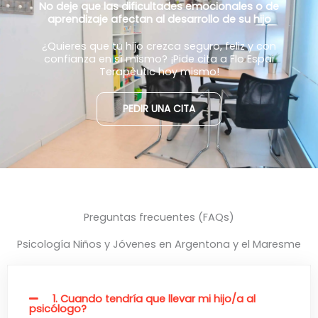
No deje que las dificultades emocionales o de
aprendizaje afectan al desarrollo de su hijo
¿Quieres que tu hijo crezca seguro, feliz y con
confianza en sí mismo? ¡Pide cita a Flo Espai
Terapèutic hoy mismo!
PEDIR UNA CITA
Preguntas frecuentes (FAQs)
Psicología Niños y Jóvenes en Argentona y el Maresme
1. Cuando tendría que llevar mi hijo/a al
psicólogo?